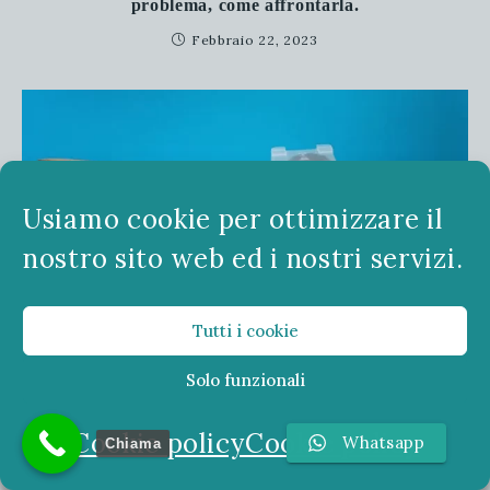
problema, come affrontarla.
Febbraio 22, 2023
Usiamo cookie per ottimizzare il
nostro sito web ed i nostri servizi.
Tutti i cookie
Solo funzionali
Eco-ansia: il peso della paura per il futuro del
pianeta
Cookie policy
Cookie policy
Whatsapp
Chiama
Novembre 21, 2024