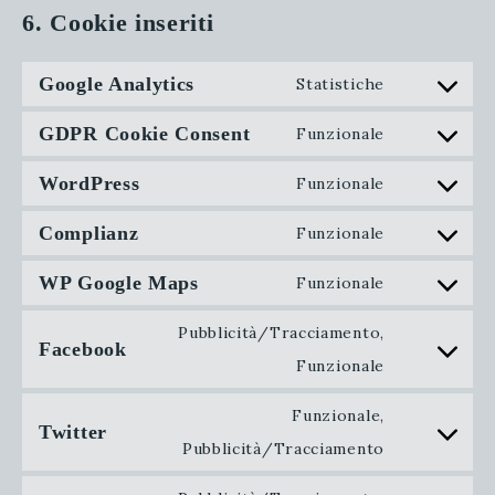
6. Cookie inseriti
Google Analytics
Statistiche
Consent
GDPR Cookie Consent
to
Funzionale
Consent
service
WordPress
to
Funzionale
google-
Consent
service
Complianz
analytics
to
Funzionale
gdpr-
Consent
service
WP Google Maps
cookie-
to
Funzionale
wordpress
Consent
consent
service
to
Pubblicità/Tracciamento,
Facebook
complianz
service
Consent
Funzionale
wp-
to
Funzionale,
Twitter
google-
service
Consent
Pubblicità/Tracciamento
maps
facebook
to