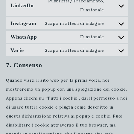
Pubblicità/Tracciamento,
LinkedIn
service
Consent
Funzionale
twitter
to
Instagram
Scopo in attesa di indagine
service
Consent
WhatsApp
linkedin
to
Funzionale
Consent
service
Varie
to
Scopo in attesa di indagine
instagram
Consent
service
to
7. Consenso
whatsapp
service
Quando visiti il sito web per la prima volta, noi
varie
mostreremo un popup con una spiegazione dei cookie.
Appena clicchi su “Tutti i cookie”, dai il permesso a noi
di usare tutti i cookie e plugin come descritto in
questa dichiarazione relativa ai popup e cookie. Puoi
disabilitare i cookie attraverso il tuo browser, ma