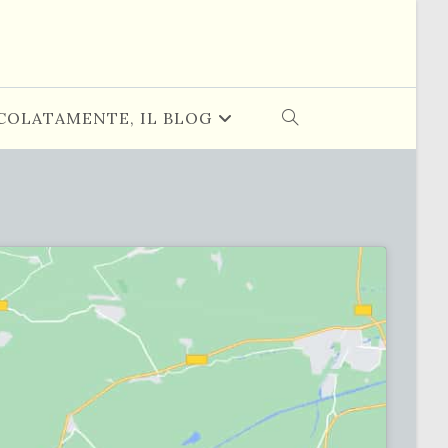
COLATAMENTE, IL BLOG
ATTIVA/DISATTIVA
LA
RICERCA
SUL
SITO
WEB