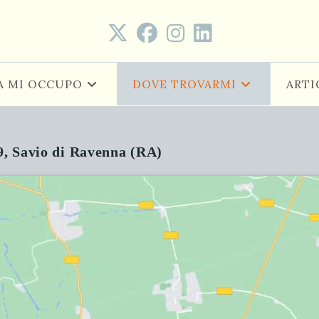
A MI OCCUPO
DOVE TROVARMI
ARTI
9
,
Savio di Ravenna
(RA)