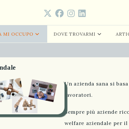
A MI OCCUPO
DOVE TROVARMI
ARTI
endale
Un azienda sana si basa
lavoratori.
Sempre più aziende ric
welfare aziendale per i