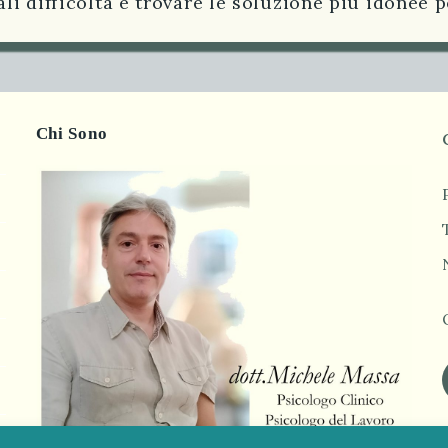
li difficoltà e trovare le soluzione più idonee p
Chi Sono