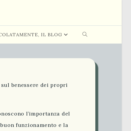
COLATAMENTE, IL BLOG
ATTIVA/DISATTIVA
LA
RICERCA
 sul benessere dei propri
SUL
SITO
onoscono l’importanza del
WEB
l buon funzionamento e la