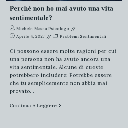
Perché non ho mai avuto una vita
sentimentale?
Autore
Michele Massa Psicologo
dell'articolo:
Articolo
Categoria
Aprile 4, 2023
Problemi Sentimentali
pubblicato:
dell'articolo:
Ci possono essere molte ragioni per cui
una persona non ha avuto ancora una
vita sentimentale. Alcune di queste
potrebbero includere: Potrebbe essere
che tu semplicemente non abbia mai
provato…
Perché
Continua A Leggere
Non
Ho
Mai
Avuto
Una