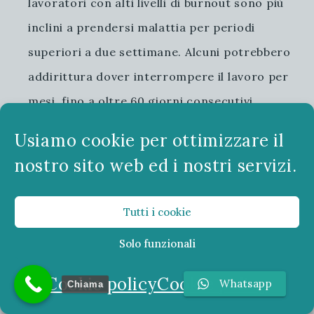
lavoratori con alti livelli di burnout sono più
inclini a prendersi malattia per periodi
superiori a due settimane. Alcuni potrebbero
addirittura dover interrompere il lavoro per
mesi, fino a oltre 60 giorni consecutivi.
Questi
periodi di assenza
non solo
incidono
Usiamo cookie per ottimizzare il
sulla produttività
individuale, ma hanno anche
nostro sito web ed i nostri servizi.
un
effetto domino sulle operazioni aziendali
,
aumentando i costi per le organizzazioni e
Tutti i cookie
creando difficoltà nella gestione dei progetti.
Solo funzionali
Presenteismo: Essere al Lavoro Senza
Cookie policy
Cookie policy
Whatsapp
Chiama
Essere Presenti