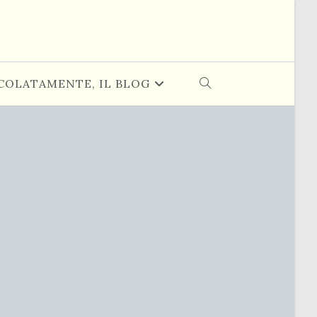
COLATAMENTE, IL BLOG
ATTIVA/DISATTIVA
LA
RICERCA
SUL
SITO
WEB