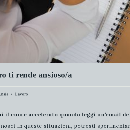
ro ti rende ansioso/a
oria
Ansia
/
Lavoro
rticolo:
ai il cuore accelerato quando leggi un’email d
onosci in queste situazioni, potresti sperimen