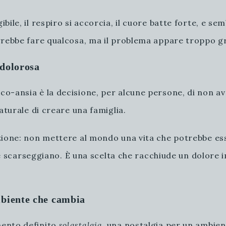
ile, il respiro si accorcia, il cuore batte forte, e se
rrebbe fare qualcosa, ma il problema appare troppo g
 dolorosa
-ansia è la decisione, per alcune persone, di non aver
aturale di creare una famiglia.
zione: non mettere al mondo una vita che potrebbe es
orse scarseggiano. È una scelta che racchiude un dolore
ambiente che cambia
mento definito
solastalgia
, una nostalgia per un ambien