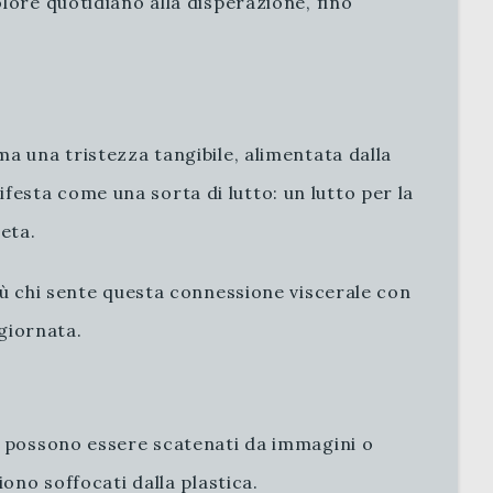
lore quotidiano alla disperazione, fino
a una tristezza tangibile, alimentata dalla
esta come una sorta di lutto: un lutto per la
eta.
iù chi sente questa connessione viscerale con
giornata.
di possono essere scatenati da immagini o
ono soffocati dalla plastica.