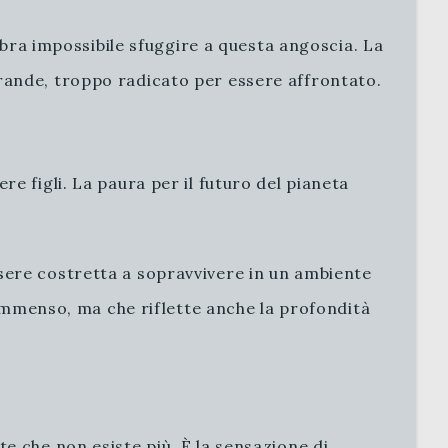
mbra impossibile sfuggire a questa angoscia. La
rande, troppo radicato per essere affrontato.
e figli. La paura per il futuro del pianeta
sere costretta a sopravvivere in un ambiente
 immenso, ma che riflette anche la profondità
te che non esiste più. È la sensazione di