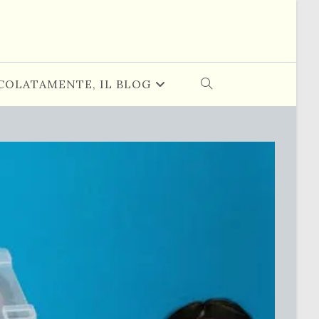
COLATAMENTE, IL BLOG
ATTIVA/DISATTIVA
LA
RICERCA
SUL
SITO
WEB