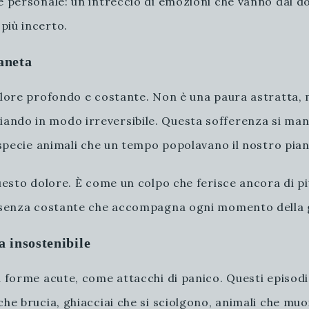
e personale: un intreccio di emozioni che vanno dal do
più incerto.
ianeta
olore profondo e costante. Non è una paura astratta, m
ndo in modo irreversibile. Questa sofferenza si manif
i specie animali che un tempo popolavano il nostro pian
questo dolore. È come un colpo che ferisce ancora di p
presenza costante che accompagna ogni momento della 
a insostenibile
in forme acute, come attacchi di panico. Questi episo
he brucia, ghiacciai che si sciolgono, animali che muoi