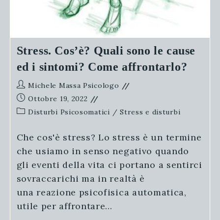
Stress. Cos’è? Quali sono le cause
ed i sintomi? Come affrontarlo?
Autore
Michele Massa Psicologo
dell'articolo:
Articolo
Ottobre 19, 2022
pubblicato:
Categoria
Disturbi Psicosomatici
/
Stress e disturbi
dell'articolo:
Che cos'è stress? Lo stress è un termine
che usiamo in senso negativo quando
gli eventi della vita ci portano a sentirci
sovraccarichi ma in realtà è
una reazione psicofisica automatica,
utile per affrontare…