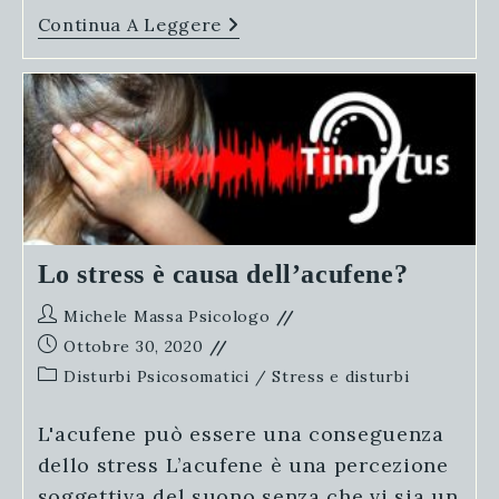
Stress.
Continua A Leggere
Cos’è?
Quali
Sono
Le
Cause
Ed
I
Sintomi?
Come
Affrontarlo?
Lo stress è causa dell’acufene?
Autore
Michele Massa Psicologo
dell'articolo:
Articolo
Ottobre 30, 2020
pubblicato:
Categoria
Disturbi Psicosomatici
/
Stress e disturbi
dell'articolo:
L'acufene può essere una conseguenza
dello stress L’acufene è una percezione
soggettiva del suono senza che vi sia un