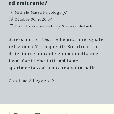
ed emicranie?
Autore
Michele Massa Psicologo
dell'articolo:
Articolo
Ottobre 30, 2020
pubblicato:
Categoria
Disturbi Psicosomatici
/
Stress e disturbi
dell'articolo:
Stress, mal di testa ed emicranie. Quale
relazione c'è tra questi? Soffrire di mal
di testa o emicranie è una condizione
invalidante che tutti abbiamo
sperimentato almeno una volta nella…
Lo
Continua A Leggere
Stress
Può
Causare
Mal
Di
Testa
Ed
Emicranie?