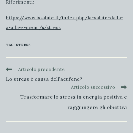
Riferimenti:
https://www.issalute.it/index.php/la-salute-dalla-
a-alla-z-menu/s/stress
TAG
:
STRESS
Articolo precedente
Leggi
altri
Lo stress è causa dell’acufene?
articoli
Articolo successivo
Trasformare lo stress in energia positiva e
raggiungere gli obiettivi