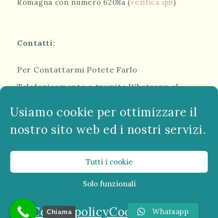
Romagna con numero 6208a (
verifica qui
)
Contatti:
Per Contattarmi Potete Farlo
Telefonicamente o tramite Whatsapp al
Numero:
339 1823766
Usiamo cookie per ottimizzare il
nostro sito web ed i nostri servizi.
Oppure Compilando il Modulo qui Sotto:
MODULO DI CONTATTO
Tutti i cookie
Solo funzionali
Cookie policy
Cookie policy
Whatsapp
dott. Michele Massa - Psicologo a Ravenna, Psicologo a Forlì,
Chiama
Psicologo a Cesena, Psicologo a Savio di Ravenna, Psicologo a