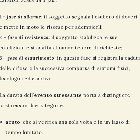
caratterizzata da 3 fasi:
1 –
fase di allarme
: il soggetto segnala l’esubero di doveri
e mette in moto le risorse per adempierli;
2 –
f
ase di resistenza
: il soggetto stabilizza le sue
condizioni e si adatta al nuovo tenore di richieste;
3 –
fase di esaurimento
: in questa fase si registra la cadut
delle difese e la successiva comparsa di sintomi fisici,
fisiologici ed emotivi.
La durata dell’
evento stressante
porta a distinguere
lo
stress
in due categorie:
acuto
, che si verifica una sola volta e in un lasso di
tempo limitato.