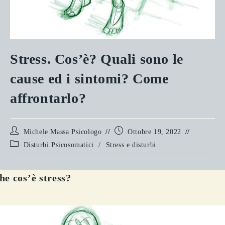
Stress. Cos’è? Quali sono le
cause ed i sintomi? Come
affrontarlo?
Autore
Articolo
Michele Massa Psicologo
Ottobre 19, 2022
dell'articolo:
pubblicato:
Categoria
Disturbi Psicosomatici
/
Stress e disturbi
dell'articolo:
he cos’è stress?